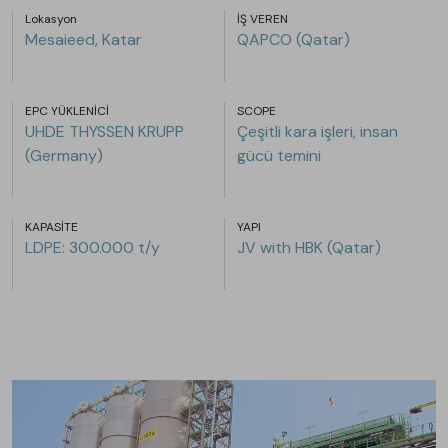
Lokasyon
İŞ VEREN
Mesaieed, Katar
QAPCO (Qatar)
EPC YÜKLENİCİ
SCOPE
UHDE THYSSEN KRUPP
Çeşitli kara işleri, insan
(Germany)
gücü temini
KAPASİTE
YAPI
LDPE: 300.000 t/y
JV with HBK (Qatar)