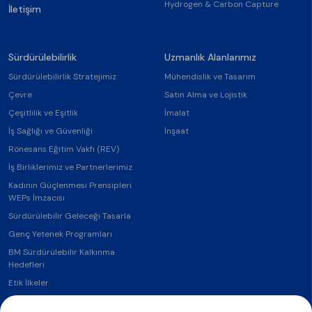
Hydrogen & Carbon Capture
İletişim
Sürdürülebilirlik
Uzmanlık Alanlarımız
Sürdürülebilirlik Stratejimiz
Mühendislik ve Tasarım
Çevre
Satın Alma ve Lojistik
Çeşitlilik ve Eşitlik
İmalat
İş Sağlığı ve Güvenliği
İnşaat
Rönesans Eğitim Vakfı (REV)
İş Birliklerimiz ve Partnerlerimiz
Kadının Güçlenmesi Prensipleri
WEPs İmzacısı
Sürdürülebilir Geleceği Tasarla
Genç Yetenek Programları
BM Sürdürülebilir Kalkınma
Hedefleri
Etik İlkeler
Politikalar